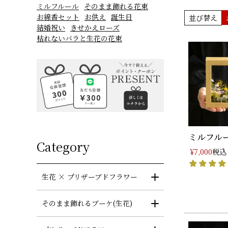
ミルフルール
そのまま飾れる花束
お線香セット
お供え
誕生日
並び替え
結婚祝い
きせかえローズ
枯れないバラと生花の花束
ミルフルー
Category
税込
¥
7,000
生花 × プリザーブドフラワー
そのまま飾れるブーケ(生花)