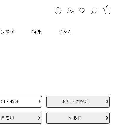
0
ら探す
特集
Q&A
送別・退職
お礼・内祝い
～
自宅用
記念日
検索