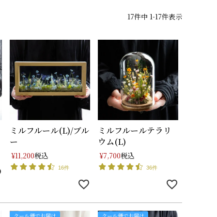
17
件中
1
-
17
件表示
ミルフルール(L)/ブル
ミルフルールテラリ
ー
ウム(L)
税込
税込
¥
11,200
¥
7,700
16件
36件
クール便でお届け
クール便でお届け