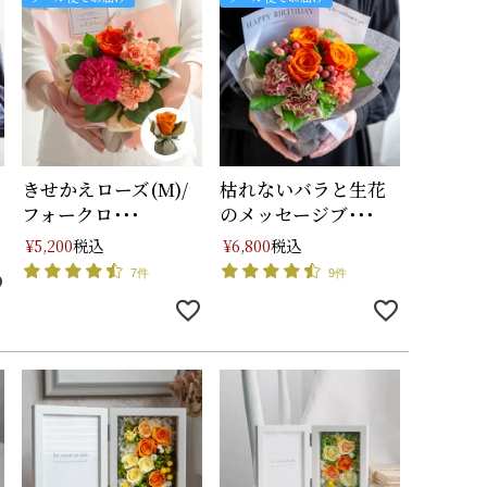
きせかえローズ(M)/
枯れないバラと生花
フォークロ･･･
のメッセージブ･･･
税込
税込
¥
5,200
¥
6,800
7件
9件