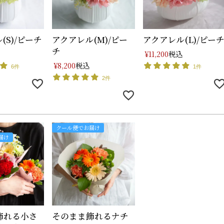
(S)/ピーチ
アクアレル(M)/ピー
アクアレル(L)/ピー
チ
税込
¥
11,200
税込
¥
8,200
6件
1件
2件
クール便でお届け
届け
飾れる小さ
そのまま飾れるナチ