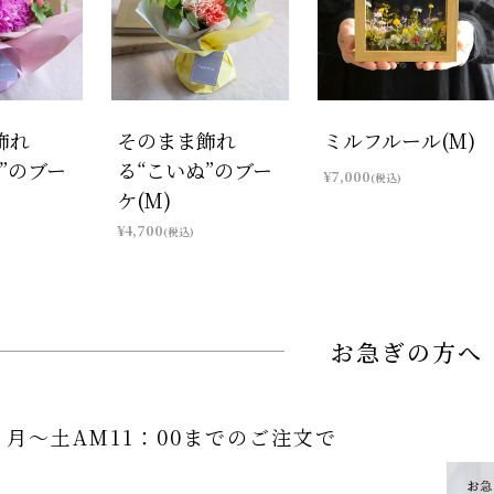
飾れ
そのまま飾れ
ミルフルール(M)
”のブー
る“こいぬ”のブー
¥7,000
(税込)
ケ(M)
¥4,700
(税込)
お急ぎの方へ
月～土AM11：00までのご注文で