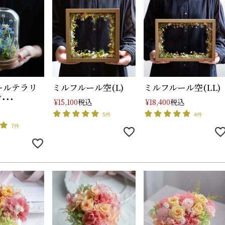
ールテラリ
ミルフルール空(L)
ミルフルール空(LL)
･･･
税込
税込
¥
15,100
¥
18,400
5件
4件
7件