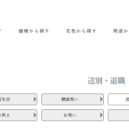
す
価格から探す
花色から探す
用途か
絞り込み検索
カテゴリー
花色
送別・退職
用途
誕生日
開店祝い
価格（税抜）
お供え
お祝い