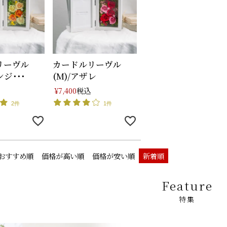
リーヴル
カードルリーヴル
ンジ･･･
(M)/アザレ
税込
¥
7,400
2件
1件
おすすめ順
価格が高い順
価格が安い順
新着順
Feature
特集