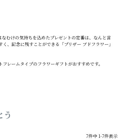
はなむけの気持ちを込めたプレゼントの定番は、なんと言
すく、記念に残すことができる「プリザー ブドフラワー」
トフレームタイプのフラワーギフトがおすすめです。
とう
7
件中
1
-
7
件表示