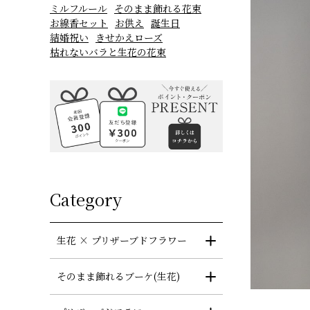
ミルフルール
そのまま飾れる花束
お線香セット
お供え
誕生日
結婚祝い
きせかえローズ
枯れないバラと生花の花束
Category
生花 × プリザーブドフラワー
そのまま飾れるブーケ(生花)