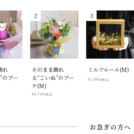
飾れ
そのまま飾れ
ミルフルール(M)
”のブー
る“こいぬ”のブー
¥7,000
(税込)
ケ(M)
¥4,700
(税込)
お急ぎの方へ