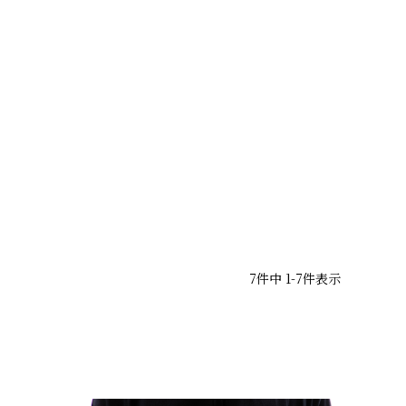
7
件中
1
-
7
件表示