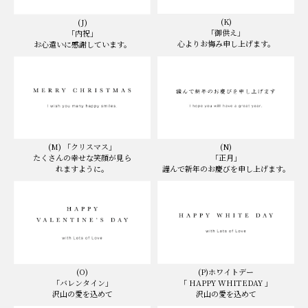
(K)
(J)
「御供え」
「内祝」
心よりお悔み申し上げます。
お心遣いに感謝しています。
(N)
(M) 「クリスマス」
「正月」
たくさんの幸せな笑顔が見ら
謹んで新年のお慶びを申し上げます。
れますように。
(O)
(P)ホワイトデー
「バレンタイン」
「 HAPPY WHITEDAY 」
沢山の愛を込めて
沢山の愛を込めて