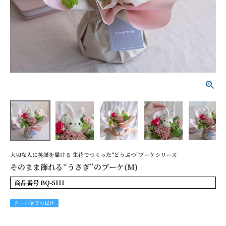
そのまま飾れる“うさ
ぎ”のブーケ(M)
¥4,700
(税込)
詳細を見る
花色で探す
大切な人に笑顔を届ける 生花でつくった“どうぶつ”ブーケシリーズ
そのまま飾れる“うさぎ”のブーケ(M)
シーンから探す
商品番号
BQ-5111
お供え
誕生日
クール便でお届け
記念日
開店祝い