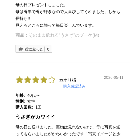
母の日プレゼントしました。
母は兎年で兎が好きなので大喜びしてくれました。しかも
長持ち!!
見えるところに飾って毎日楽しんでいます。
商品：
そのまま飾れる“うさぎ”のブーケ(M)
役に立った
0
2026-05-11
カオリ様
購入確認済み
年齢:
40代〜
性別:
女性
購入回数:
1回
うさぎがカワイイ
母の日に送りました。実物は見れないので、母に写真を送
ってもらいましたがかわいかったです！写真イメージと少