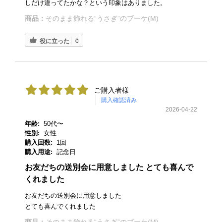
しだけ違ってたかな？という印象はありました。
商品：
そのまま飾れる“うさぎ”のブーケ(M)
役に立った
0
ご購入者様
購入確認済み
2026-04-22
年齢:
50代〜
性別:
女性
購入回数:
1回
購入用途:
記念日
お友だちの送別会に用意しました とても喜んで
くれました
お友だちの送別会に用意しました
とても喜んでくれました
商品：
そのまま飾れる“うさぎ”のブーケ(M)