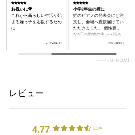
可愛い！！
お祝いに💖
Instagram広告で、一目惚れ
これから新らしい生活が始
して購入しました！写真通
まる姪っ子を応援するため
りでとても可愛かったで
に
す。 ただ、日持ちがしな
かったのが残念ですね…
2024/10/16
2025/04/11
レビュー
4.77
31件