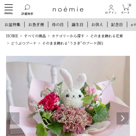
0
カート
ログイン
詳細検索
お盆特集
お急ぎ便
母の日
誕生日
お供え
記念日
e
HOME
すべての商品
カテゴリーから探す
そのまま飾れる花束
どうぶつブーケ
そのまま飾れる“うさぎ”のブーケ(M)
新規会員登録で300ポイントプレゼント
他にもお得な特典がいっぱい！
新規会員登録
ログイン