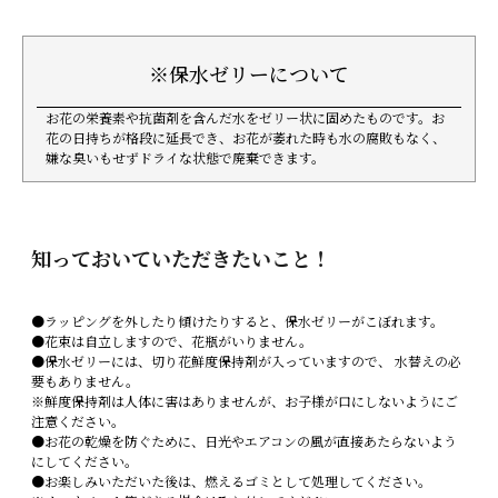
※保水ゼリーについて
お花の栄養素や抗菌剤を含んだ水をゼリー状に固めたものです。お
花の日持ちが格段に延長でき、お花が萎れた時も水の腐敗もなく、
嫌な臭いもせずドライな状態で廃棄できます。
知っておいていただきたいこと！
●ラッピングを外したり傾けたりすると、保水ゼリーがこぼれます。
●花束は自立しますので、花瓶がいりません。
●保水ゼリーには、切り花鮮度保持剤が入っていますので、 水替えの必
要もありません。
※鮮度保持剤は人体に害はありませんが、お子様が口にしないようにご
注意ください。
●お花の乾燥を防ぐために、日光やエアコンの風が直接あたらないよう
にしてください。
●お楽しみいただいた後は、燃えるゴミとして処理してください。