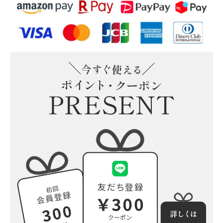
そのまま飾れる“こねこ”の
そのまま飾れる“こいぬ”のブ
ブーケ(M)
ーケ(M)
そのまま飾れる“うさぎ”の
そのまま飾れる“ぱんだ”のブ
ブーケ(M)
ーケ(M)
小さな花束の詰め合わせ(5個
入)追加可能
もっと見る
プリザーブドフラワー
ウッドフレーム
ガラスドーム
陶器アレンジ
もっと見る
すべての商品