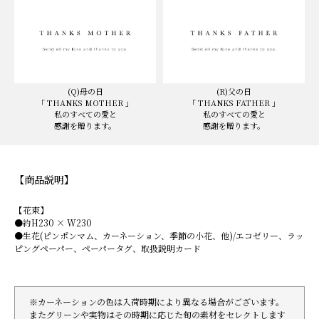
(Q)母の日
(R)父の日
「 THANKS MOTHER 」
「 THANKS FATHER 」
私のすべての愛と
私のすべての愛と
感謝を贈ります。
感謝を贈ります。
【商品説明】
【花束】
●約H230 × W230
●生花(ピンポンマム、カーネーション、季節の小花、他)/エコゼリー、ラッ
ピングペーパー、ペーパータグ、取扱説明カード
※カーネーションの色は入荷時期により異なる場合がございます。
またグリーンや実物はその時期に応じた旬の素材をセレクトします