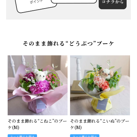
特集
About us
そのまま飾れる“どうぶつ”ブーケ
Q&A (よくあるご質問)
ポイントプレゼントページ
ギフトラッピング
メッセージカード
お問い合わせ
そのまま飾れる“こねこ”のブー
そのまま飾れる“こいぬ”のブー
ケ(M)
ケ(M)
クール便でお届け
クール便でお届け