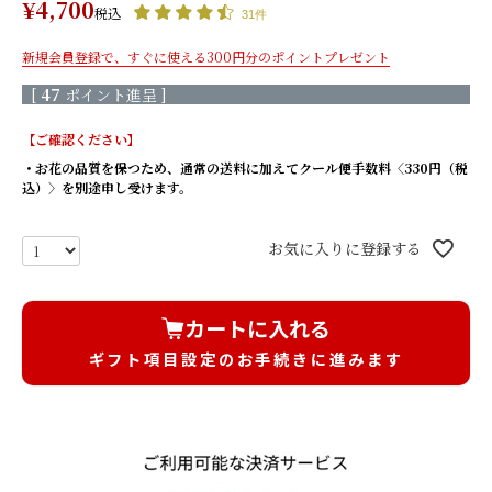
¥
4,700
税込
もっと見る
31件
新規会員登録で、すぐに使える300円分のポイントプレゼント
生花×プリザ
[
47
ポイント進呈 ]
【ご確認ください】
枯れないバラと生花の花束/
枯れないバラと生花の花束/
レッド
ピンク
・お花の品質を保つため、通常の送料に加えてクール便手数料〈330円（税
込）〉を別途申し受けます。
枯れないバラと生花の花束/
きせかえローズ(ボルドー) 香
オレンジ
りのサシェ付き
きせかえローズ(エクリュ) 香
きせかえローズ(ヌードピー
お気に入りに登録する
りのサシェ付き
チ) 香りのサシェ付き
もっと見る
カートに入れる
そのまま飾れるブーケ(生花)
ギフト項目設定のお手続きに進みます
天然香木のお線香＆菊てま
天然香木のお線香＆菊てまり
りブーケ（L）セット/ 白
ブーケ（L）セット/ピンク
桜のお線香＆菊てまりブー
桜のお線香＆菊てまりブーケ
ケ（L）セット/ 白
（L）セット/ピンク