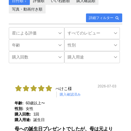
日付順 ↓
評価順
いいね数順
購入確認順
写真・動画付き順
詳細フィルター
2026-07-03
ぺけこ様
購入確認済み
年齢:
60歳以上〜
性別:
女性
購入回数:
1回
購入用途:
誕生日
母への誕生日プレゼントでしたが、母は元より