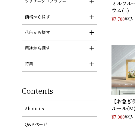
プリザーブドフラワー
ミルフル
ウム(L)
価格から探す
税込
¥
7,700
花色から探す
用途から探す
特集
Contents
【お急ぎ
ルール(M
About us
税込
¥
7,000
Q&Aページ