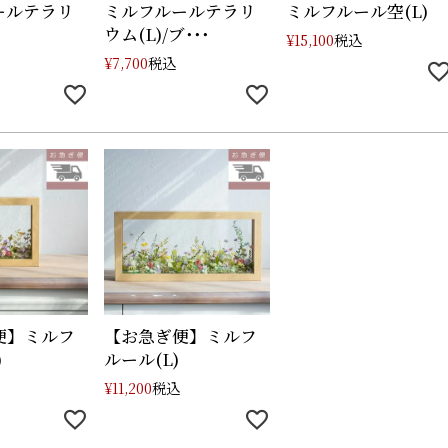
ールテラリ
ミルフルールテラリ
ミルフルール空(L)
ウム(L)/ブ･･･
税込
¥
15,100
税込
¥
7,700
便】ミルフ
【お急ぎ便】ミルフ
)
ルール(L)
税込
¥
11,200