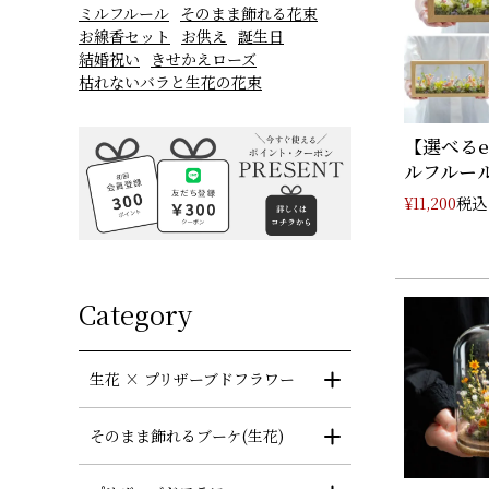
ミルフルール
そのまま飾れる花束
お線香セット
お供え
誕生日
結婚祝い
きせかえローズ
枯れないバラと生花の花束
【選べる
ルフルール(
税込
¥
11,200
Category
生花 × プリザーブドフラワー
そのまま飾れるブーケ(生花)