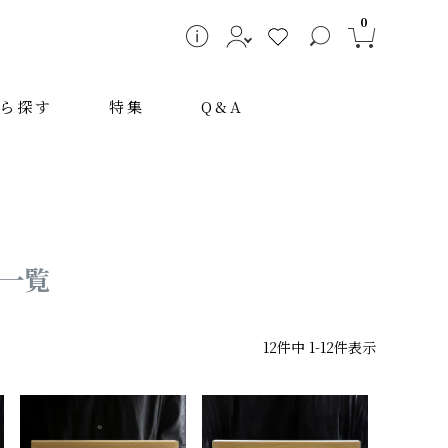
0
ら探す
特集
Q&A
一覧
12
件中
1
-
12
件表示
～
検索