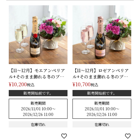
ウッドフレーム
ガラスドーム
陶器アレンジ
もっと見る
すべての商品
【11～12月】モエアンペリア
【11～12月】ロゼアンペリア
特集
ル+そのまま飾れる冬のブー
ル+そのまま飾れる冬のブー
ケ(･･･
ケ(･･･
¥
10,200
¥
10,700
税込
税込
About us
販売開始前です。
販売開始前です。
Q&A (よくあるご質問)
販売期間
販売期間
2026/11/01 10:00
〜
2026/11/01 10:00
〜
2026/12/26 11:00
2026/12/26 11:00
ポイントプレゼントページ
在庫切れ
在庫切れ
ギフトラッピング