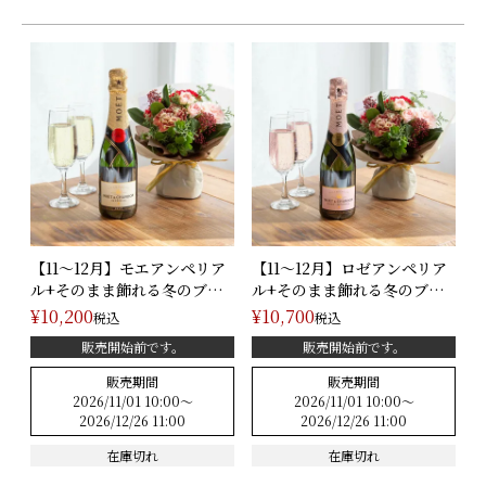
メッセージカード
お問い合わせ
【11～12月】モエアンペリア
【11～12月】ロゼアンペリア
ル+そのまま飾れる冬のブー
ル+そのまま飾れる冬のブー
ケ(･･･
ケ(･･･
¥
10,200
¥
10,700
税込
税込
販売開始前です。
販売開始前です。
販売期間
販売期間
2026/11/01 10:00
〜
2026/11/01 10:00
〜
2026/12/26 11:00
2026/12/26 11:00
在庫切れ
在庫切れ