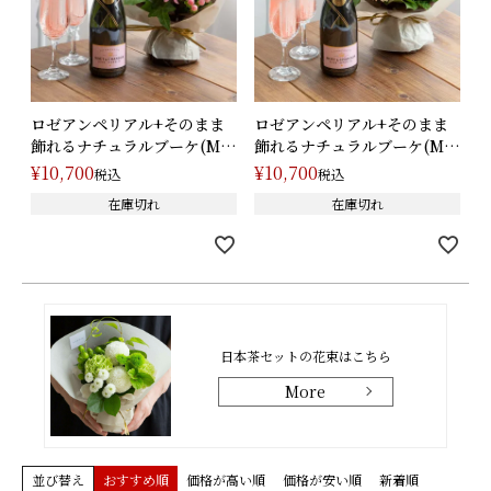
ロゼアンペリアル+そのまま
ロゼアンペリアル+そのまま
飾れるナチュラルブーケ(M)/
飾れるナチュラルブーケ(M)/
ピン･･･
オレ･･･
¥
10,700
¥
10,700
税込
税込
在庫切れ
在庫切れ
日本茶セットの花束はこちら
More
並び替え
おすすめ順
価格が高い順
価格が安い順
新着順