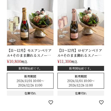
もっと見る
そのまま飾れるブーケ(生花)
天然香木のお線香＆菊てま
天然香木のお線香＆菊てまり
りブーケ（L）セット/ 白
ブーケ（L）セット/ピンク
桜のお線香＆菊てまりブー
桜のお線香＆菊てまりブーケ
ケ（L）セット/ 白
（L）セット/ピンク
【11～12月】モエアンペリア
【11～12月】ロゼアンペリア
そのまま飾れる“こねこ”の
そのまま飾れる“こいぬ”のブ
ル+そのまま飾れるスノーマ
ル+そのまま飾れるスノーマ
ブーケ(M)
ーケ(M)
ンブ･･･
ンブ･･･
¥
10,800
¥
11,300
税込
税込
そのまま飾れる“うさぎ”の
そのまま飾れる“ぱんだ”のブ
ブーケ(M)
ーケ(M)
販売開始前です。
販売開始前です。
小さな花束の詰め合わせ(5個
販売期間
販売期間
入)追加可能
2026/11/01 10:00
〜
2026/11/01 10:00
〜
2026/12/26 11:00
2026/12/26 11:00
もっと見る
在庫切れ
在庫切れ
プリザーブドフラワー