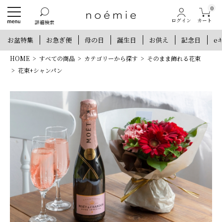
0
カート
ログイン
詳細検索
お盆特集
お急ぎ便
母の日
誕生日
お供え
記念日
e
HOME
すべての商品
カテゴリーから探す
そのまま飾れる花束
花束+シャンパン
新規会員登録で300ポイントプレゼント
他にもお得な特典がいっぱい！
新規会員登録
ログイン