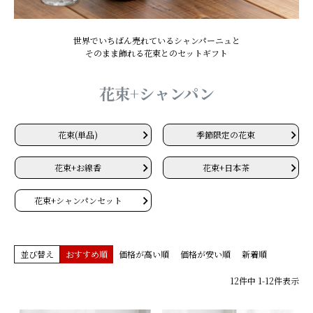
花色で探す
世界でいちばん売れているシャンパーニュと
シーンから探す
そのまま飾れる花束とのセットギフト
お供え
誕生日
花束+シャンパン
記念日
開店祝い
花束(単品)
季節限定の花束
もっと見る
花束+お線香
花束+日本茶
生花×プリザ
花束+シャンパンセット
枯れないバラと生花の花束/
枯れないバラと生花の花束/
レッド
ピンク
枯れないバラと生花の花束/
きせかえローズ(ボルドー) 香
並び替え
おすすめ順
価格が高い順
価格が安い順
新着順
オレンジ
りのサシェ付き
12
件中
1
-
12
件表示
きせかえローズ(エクリュ) 香
きせかえローズ(ヌードピー
りのサシェ付き
チ) 香りのサシェ付き