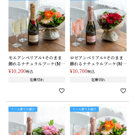
モエアンペリアル+そのまま
ロゼアンペリアル+そのまま
飾れるナチュラルブーケ(M)/
飾れるナチュラルブーケ(M)/
オレ･･･
レッ･･･
¥
10,200
¥
10,700
税込
税込
在庫切れ
在庫切れ
クール便でお届け
クール便でお届け