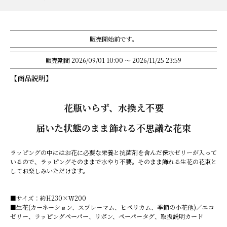
販売開始前です。
販売期間
2026/09/01 10:00
〜
2026/11/25 23:59
【商品説明】
花瓶いらず、水換え不要
届いた状態のまま飾れる不思議な花束
ラッピングの中にはお花に必要な栄養と抗菌剤を含んだ保水ゼリーが入って
いるので、ラッピングそのままで水やり不要。そのまま飾れる生花の花束と
してお楽しみいただけます。
■サイズ：約H230×Ｗ200
■生花(カーネーション、スプレーマム、ヒペリカム、季節の小花他)／エコ
ゼリー、ラッピングペーパー、リボン、ペーパータグ、取扱説明カード