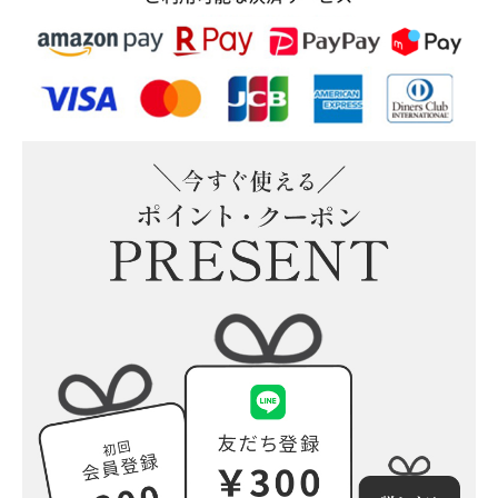
そのまま飾れる“こねこ”の
そのまま飾れる“こいぬ”のブ
ブーケ(M)
ーケ(M)
そのまま飾れる“うさぎ”の
そのまま飾れる“ぱんだ”のブ
ブーケ(M)
ーケ(M)
小さな花束の詰め合わせ(5個
入)追加可能
もっと見る
プリザーブドフラワー
ウッドフレーム
ガラスドーム
陶器アレンジ
もっと見る
すべての商品