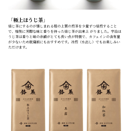
「
極上ほうじ茶
」
焙じ茶にするのが惜しまれる程の上質の煎茶を少量ずつ焙煎すること
で、格別に芳醇な味と香りを持った焙じ茶が出来上 がりました。宇治ほ
うじ茶は香りと味の余韻がとても長い点が特徴で、カフェインの含有量
が少ないため就寝前にもおすすめです。冷煎（水出し）でもお楽しみい
ただけます。