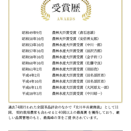
過去74回行われた全国茶品評会のなかで『北川半兵衞商店』 として11
回、 契約栽培農家も合わせると40回以上の最高賞 を獲得しており、厳
しい品質管理のもと、最高峰の茶をご提 供されています。