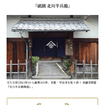
『祇園 北川半兵衛』
文久元年(1861年)から創業160年、京都・宇治茶を取り扱う 老舗茶問屋
『北川半兵衞商店』。