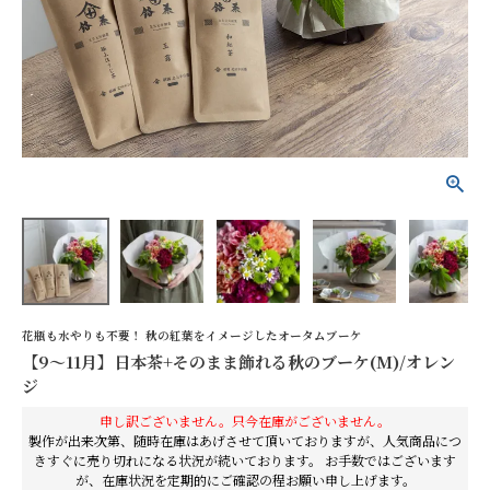
【9～11月】日本茶+そ
のまま飾れる秋のブーケ
(M)/オレンジ
¥6,600
(税込)
詳細を見る
花色で探す
花瓶も水やりも不要！ 秋の紅葉をイメージしたオータムブーケ
【9～11月】日本茶+そのまま飾れる秋のブーケ(M)/オレン
シーンから探す
ジ
お供え
誕生日
申し訳ございません。只今在庫がございません。
製作が出来次第、随時在庫はあげさせて頂いておりますが、人気商品につ
記念日
開店祝い
きすぐに売り切れになる状況が続いております。 お手数ではございます
が、在庫状況を定期的にご確認の程お願い申し上げます。