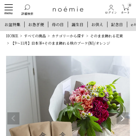
0
カート
ログイン
詳細検索
お盆特集
お急ぎ便
母の日
誕生日
お供え
記念日
e
HOME
すべての商品
カテゴリーから探す
そのまま飾れる花束
【9～11月】日本茶+そのまま飾れる秋のブーケ(M)/オレンジ
新規会員登録で300ポイントプレゼント
他にもお得な特典がいっぱい！
新規会員登録
ログイン