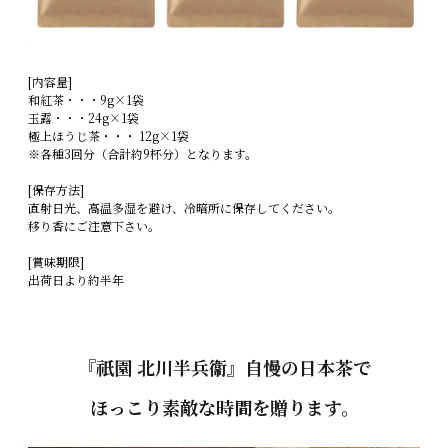
[内容量]
和紅茶・・・9g×1袋
玉露・・・24g×1袋
極上ほうじ茶・・・ 12g×1袋
※各種3回分（合計約9杯分）となります。
[保存方法]
直射日光、高温多湿を避け、冷暗所に保存してください。
移り香にご注意下さい。
[賞味期限]
出荷日より約半年
『祇園 北川半兵衞』自慢の日本茶で
ほっこり素敵な時間を贈ります。