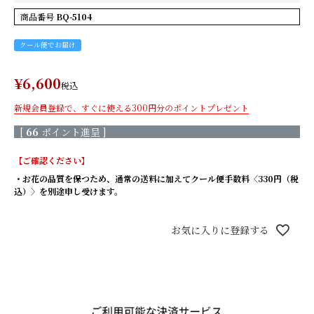
もっと見る
商品番号
BQ-5104
生花×プリザ
クール便でお届け
¥
6,600
税込
枯れないバラと生花の花束/
枯れないバラと生花の花束/
レッド
ピンク
新規会員登録で、すぐに使える300円分のポイントプレゼント
枯れないバラと生花の花束/
きせかえローズ(ボルドー) 香
[
66
ポイント進呈 ]
オレンジ
りのサシェ付き
きせかえローズ(エクリュ) 香
きせかえローズ(ヌードピー
【ご確認ください】
りのサシェ付き
チ) 香りのサシェ付き
・お花の品質を保つため、通常の送料に加えてクール便手数料〈330円（税
込）〉を別途申し受けます。
もっと見る
そのまま飾れるブーケ(生花)
お気に入りに登録する
天然香木のお線香＆菊てま
天然香木のお線香＆菊てまり
りブーケ（L）セット/ 白
ブーケ（L）セット/ピンク
桜のお線香＆菊てまりブー
桜のお線香＆菊てまりブーケ
ケ（L）セット/ 白
（L）セット/ピンク