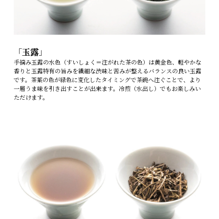
「
玉露
」
手摘み玉露の水色（すいしょく＝注がれた茶の色）は黄金色、軽やかな
香りと玉露特有の旨みを繊細な渋味と苦みが整えるバランスの良い玉露
です。茶葉の色が緑色に変化したタイミングで茶碗へ注ぐことで、より
一層うま味を引き出すことが出来ます。冷煎（水出し）でもお楽しみい
ただけます。