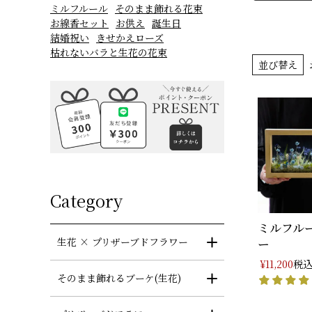
ミルフルール
そのまま飾れる花束
お線香セット
お供え
誕生日
結婚祝い
きせかえローズ
枯れないバラと生花の花束
並び替え
Category
ミルフルー
生花 × プリザーブドフラワー
ー
税
¥
11,200
そのまま飾れるブーケ(生花)