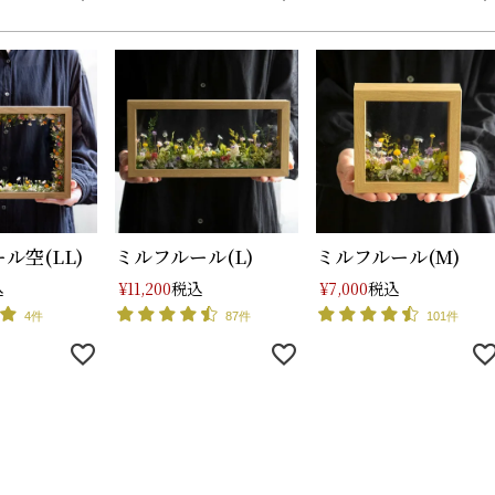
ル空(LL)
ミルフルール(L)
ミルフルール(M)
込
税込
税込
¥
11,200
¥
7,000
4件
87件
101件