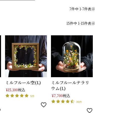
7
件中
1
-
7
件表示
15
件中
1
-
15
件表示
ミルフルール空(L)
ミルフルールテラリ
ウム(L)
税込
¥
15,100
税込
¥
7,700
5件
35件