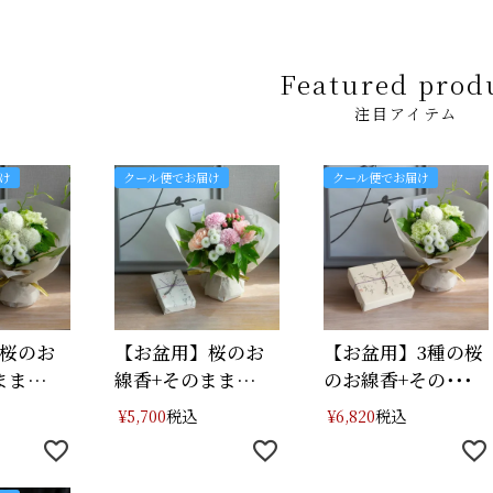
Featured prod
注目アイテム
け
クール便でお届け
クール便でお届け
桜のお
【お盆用】桜のお
【お盆用】3種の桜
まま
線香+そのまま
のお線香+その･･･
飾･･･
税込
税込
¥
5,700
¥
6,820