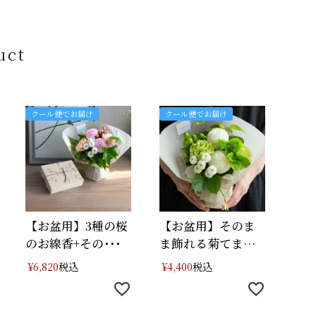
uct
クール便でお届け
クール便でお届け
【お盆用】3種の桜
【お盆用】そのま
のお線香+その･･･
ま飾れる菊てま
り･･･
税込
税込
¥
6,820
¥
4,400