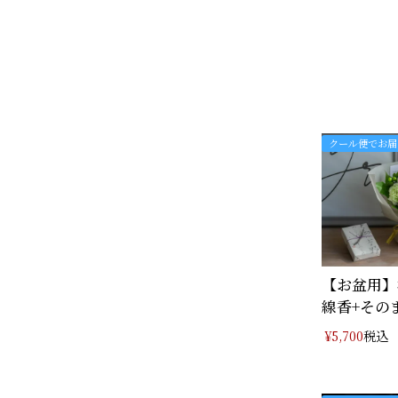
クール便でお届
【お盆用】
線香+その
飾･･･
税込
¥
5,700