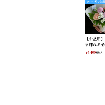
クール便でお届
【お盆用】
ま飾れる菊
り･･･
税込
¥
4,400