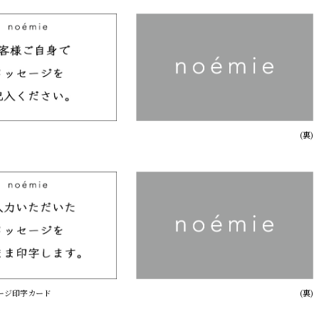
(裏)
セージ印字カード
(裏)