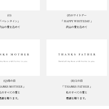
(O)
(P)ホワイトデー
「バレンタイン」
「 HAPPY WHITEDAY 」
沢山の愛を込めて
沢山の愛を込めて
(Q)母の日
(R)父の日
HANKS MOTHER 」
「 THANKS FATHER 」
私のすべての愛と
私のすべての愛と
感謝を贈ります。
感謝を贈ります。