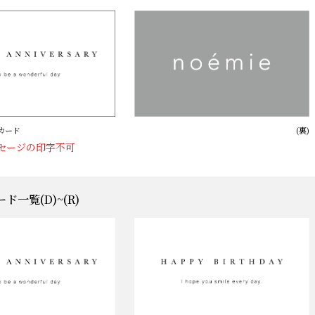
ンカード
(裏)
セージの印字不可
ド一覧(D)~(R)