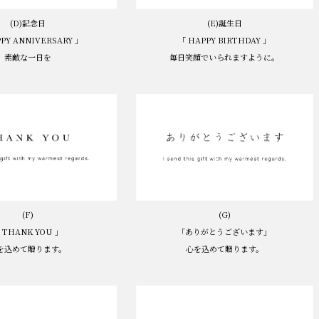
(D)記念日
(E)誕生日
PY ANNIVERSARY 」
「 HAPPY BIRTHDAY 」
素敵な一日を
毎日笑顔でいられますように。
(F)
(G)
 THANK YOU 」
「ありがとうございます」
を込めて贈ります。
心を込めて贈ります。