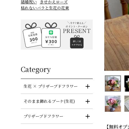
結婚祝い
きせかえローズ
枯れないバラと生花の花束
Category
生花 × プリザーブドフラワー
そのまま飾れるブーケ(生花)
プリザーブドフラワー
【無料オプ