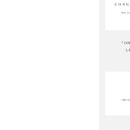
「 CO
し