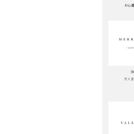
お心
(
たく