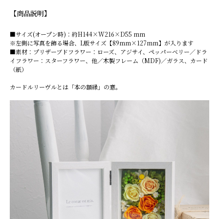
【商品説明】
■サイズ(オープン時)：約H144×W216×D55 mm
※左側に写真を飾る場合、L版サイズ【89mm×127mm】が入ります
■素材：プリザーブドフラワー：ローズ、アジサイ、ペッパーベリー／ドラ
イフラワー：スターフラワー、他／木製フレーム（MDF)／ガラス、カード
（紙）
カードルリーヴルとは「本の額縁」の意。