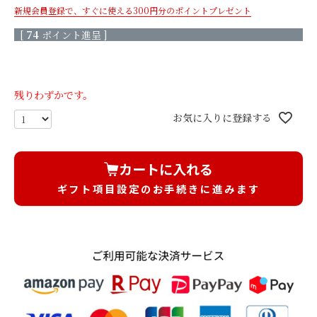
もっと見る
新規会員登録で、すぐに使える300円分のポイントプレゼント
[
74
ポイント進呈 ]
生花×プリザ
枯れないバラと生花の花束/
枯れないバラと生花の花束/
残りわずかです。
レッド
ピンク
お気に入りに登録する
枯れないバラと生花の花束/
きせかえローズ(ボルドー) 香
オレンジ
りのサシェ付き
きせかえローズ(エクリュ) 香
きせかえローズ(ヌードピー
カートに入れる
りのサシェ付き
チ) 香りのサシェ付き
ギフト項目設定のお手続きに進みます
もっと見る
そのまま飾れるブーケ(生花)
天然香木のお線香＆菊てま
天然香木のお線香＆菊てまり
りブーケ（L）セット/ 白
ブーケ（L）セット/ピンク
桜のお線香＆菊てまりブー
桜のお線香＆菊てまりブーケ
ケ（L）セット/ 白
（L）セット/ピンク