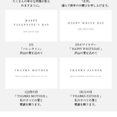
「正月」
たくさんの幸せな笑顔が見ら
謹んで新年のお慶びを申し上げます。
れますように。
(O)
(P)ホワイトデー
「バレンタイン」
「 HAPPY WHITEDAY 」
沢山の愛を込めて
沢山の愛を込めて
(Q)母の日
(R)父の日
「 THANKS MOTHER 」
「 THANKS FATHER 」
私のすべての愛と
私のすべての愛と
感謝を贈ります。
感謝を贈ります。