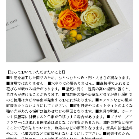
【知っておいていただきたいこと!】
■生花を加工した商品のため、ひとつひとつ色・形・大きさが異なります。
■食用ではありません。■水やりは必要ありません。■直接手でふれると
花びらが破れる場合があります。■湿気に弱く、湿度の高い場所に置くと、
花びらが透けることがあります。■加湿器の横や浴室など湿度が高い場所で
のご使用はカビや害虫が発生するおそれがあります。■エアコンなどの風が
直接あたらないようにしてください。■直射日光やスポットライトのような
強い光があたる場所は色あせなどの原因となります。■家具や壁紙、カーテ
ンや洋服等に付着すると色素が色移りする場合があります。■プリザーブド
フラワーに含まれる保湿液は油となじむ性質があるため、油性の材質と接す
ることで花が貼りついたり、色染みなどの原因となります。家具の油性塗料
やニス、仏壇の漆などに直接触れないようにして下さい。■可燃性のため、
暖炉や、仏壇のローソクや線香の近くなど、火気厳禁です。