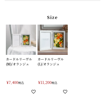
特集
Size
About us
Q&A (よくあるご質問)
ポイントプレゼントページ
ギフトラッピング
カードルリーヴル
カードルリーヴル
(M)/オランジュ
(L)/オランジュ
メッセージカード
お問い合わせ
¥
7,400
¥
11,200
税込
税込