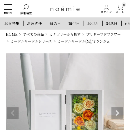
0
カート
ログイン
詳細検索
お盆特集
お急ぎ便
母の日
誕生日
お供え
記念日
e
HOME
すべての商品
カテゴリーから探す
プリザーブドフラワー
カードルリーヴルシリーズ
カードルリーヴル(M)/オランジュ
新規会員登録で300ポイントプレゼント
他にもお得な特典がいっぱい！
新規会員登録
ログイン