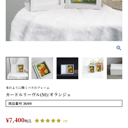
カードルリーヴル(M)/
オランジュ
¥7,400
(税込)
詳細を見る
花色で探す
本のように開くバラのフレーム
カードルリーヴル(M)/オランジュ
シーンから探す
商品番号
3600
お供え
誕生日
¥
7,400
記念日
開店祝い
税込
2件