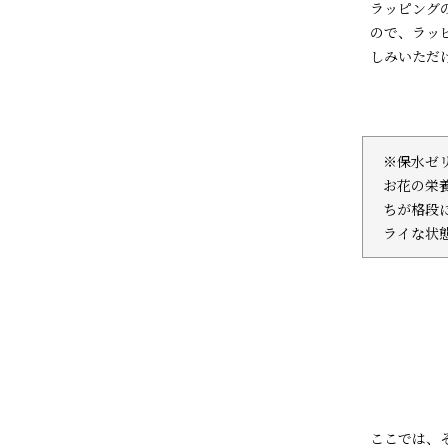
ラッピング
ので、ラッ
しみいただ
※保水ゼ
お花の栄
ちが格段
ライな状
ここでは、