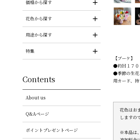
価格から探す
花色から探す
用途から探す
特集
【ブーケ】
●約Ｈ１７０
●季節の生花
Contents
用カード、持
About us
花色はお
Q&Aページ
しますの
ポイントプレゼントページ
※本品は、
追加料金は