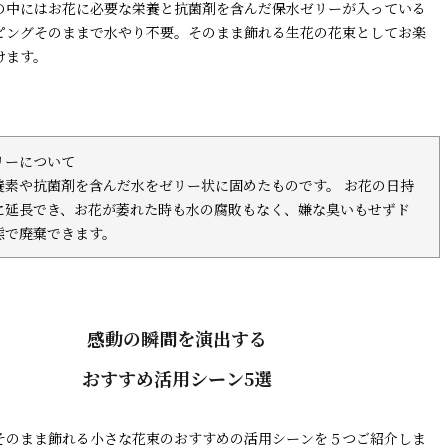
の中にはお花に必要な栄養と抗菌剤を含んだ保水ゼリーが入っている
ピングそのままで水やり不要。そのまま飾れる生花の花束としてお楽
けます。
リーについて
養素や抗菌剤を含んだ水をゼリー状に固めたものです。 お花の日持
に延長でき、お花が萎れた時も水の腐敗もなく、嫌な臭いもせずド
態で廃棄できます。
感動の瞬間を演出する
おすすめ活用シーン5選
そのまま飾れる小さな花束のおすすめの活用シーンを５つご紹介しま