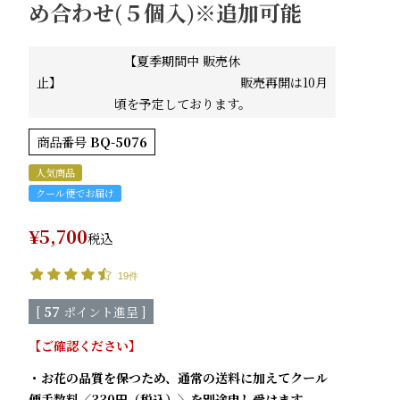
め合わせ(５個入)※追加可能
【夏季期間中 販売休
止】 販売再開は10月
頃を予定しております。
商品番号
BQ-5076
人気商品
クール便でお届け
¥
5,700
税込
19件
[
57
ポイント進呈 ]
【ご確認ください】
・お花の品質を保つため、通常の送料に加えてクール
便手数料〈330円（税込）〉を別途申し受けます。