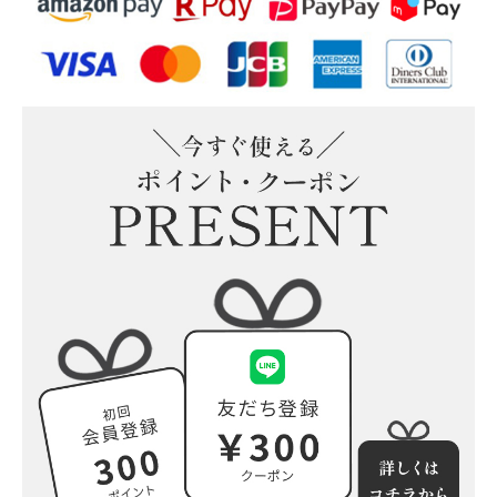
そのまま飾れる“こねこ”の
そのまま飾れる“こいぬ”のブ
ブーケ(M)
ーケ(M)
そのまま飾れる“うさぎ”の
そのまま飾れる“ぱんだ”のブ
ブーケ(M)
ーケ(M)
小さな花束の詰め合わせ(5個
入)追加可能
もっと見る
プリザーブドフラワー
ウッドフレーム
ガラスドーム
陶器アレンジ
もっと見る
すべての商品