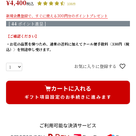
¥
4,400
税込
もっと見る
106件
新規会員登録で、すぐに使える300円分のポイントプレゼント
生花×プリザ
[
44
ポイント進呈 ]
【ご確認ください】
枯れないバラと生花の花束/
枯れないバラと生花の花束/
・お花の品質を保つため、通常の送料に加えてクール便手数料〈330円（税
レッド
ピンク
込）〉を別途申し受けます。
枯れないバラと生花の花束/
きせかえローズ(ボルドー) 香
オレンジ
りのサシェ付き
お気に入りに登録する
きせかえローズ(エクリュ) 香
きせかえローズ(ヌードピー
りのサシェ付き
チ) 香りのサシェ付き
もっと見る
カートに入れる
そのまま飾れるブーケ(生花)
ギフト項目設定のお手続きに進みます
天然香木のお線香＆菊てま
天然香木のお線香＆菊てまり
りブーケ（L）セット/ 白
ブーケ（L）セット/ピンク
桜のお線香＆菊てまりブー
桜のお線香＆菊てまりブーケ
ケ（L）セット/ 白
（L）セット/ピンク