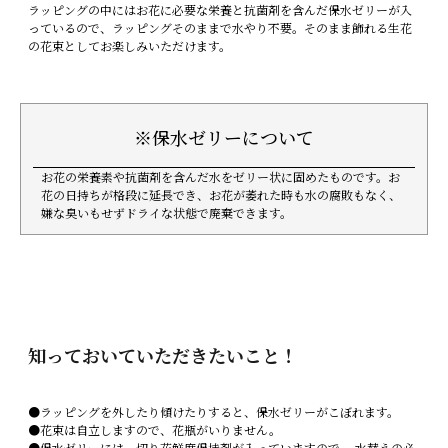
ラッピングの中にはお花に必要な栄養と抗菌剤を含んだ保水ゼリーが入
っているので、ラッピングそのままで水やり不要。そのまま飾れる生花
の花束としてお楽しみいただけます。
※保水ゼリーについて
お花の栄養素や抗菌剤を含んだ水をゼリー状に固めたものです。お
花の日持ちが格段に延長でき、お花が萎れた時も水の腐敗もなく、
嫌な臭いもせずドライな状態で廃棄できます。
知っておいていただきたいこと！
●ラッピングを外したり傾けたりすると、保水ゼリーがこぼれます。
●花束は自立しますので、花瓶がいりません。
●保水ゼリーには、切り花鮮度保持剤が入っていますので、 水替えの必