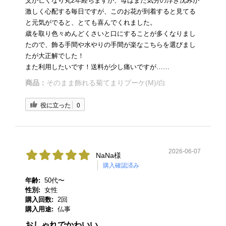
父が亡くなり丸2年経ちますが、母はまだ気分の浮き沈みが
激しく心配する毎日ですが、このお花が到着すると見てる
と元気がでると、とても喜んでくれました。
歳を取り色々めんどくさいと口にすることが多くなりまし
たので、飾る手間や水やりの手間が楽なこちらを選びまし
たが大正解でした！
また利用したいです！送料が少し痛いですが……
商品：
そのまま飾れる菊てまりブーケ(M)/白
役に立った
0
2026-06-07
NaNa様
購入確認済み
年齢:
50代〜
性別:
女性
購入回数:
2回
購入用途:
仏事
おしゃれでかわいい