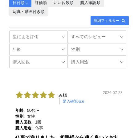
日付順 ↓
評価順
いいね数順
購入確認順
写真・動画付き順
詳細フィルター
2026-07-23
み様
購入確認済み
年齢:
50代〜
性別:
女性
購入回数:
1回
購入用途:
仏事
仏事で送りました、相手様から凄く良いとお礼