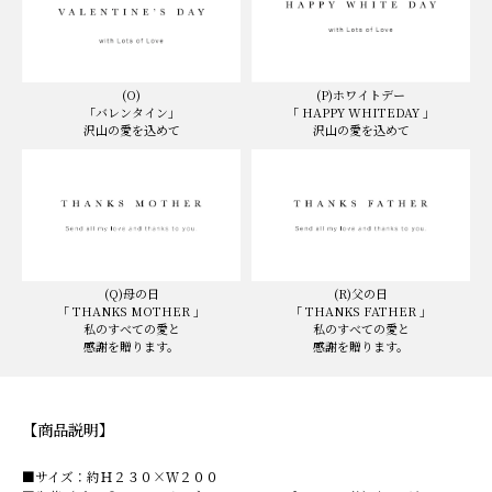
(O)
(P)ホワイトデー
「バレンタイン」
「 HAPPY WHITEDAY 」
沢山の愛を込めて
沢山の愛を込めて
(Q)母の日
(R)父の日
「 THANKS MOTHER 」
「 THANKS FATHER 」
私のすべての愛と
私のすべての愛と
感謝を贈ります。
感謝を贈ります。
【商品説明】
■サイズ：約Ｈ２３０×Ｗ２００