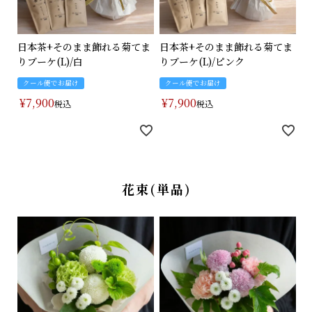
日本茶+そのまま飾れる菊てま
日本茶+そのまま飾れる菊てま
りブーケ(L)/白
りブーケ(L)/ピンク
クール便でお届け
クール便でお届け
¥
7,900
¥
7,900
税込
税込
花束(単品)