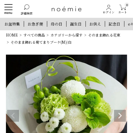
0
カート
ログイン
詳細検索
お盆特集
お急ぎ便
母の日
誕生日
お供え
記念日
e
HOME
すべての商品
カテゴリーから探す
そのまま飾れる花束
そのまま飾れる菊てまりブーケ(M)/白
新規会員登録で300ポイントプレゼント
他にもお得な特典がいっぱい！
新規会員登録
ログイン