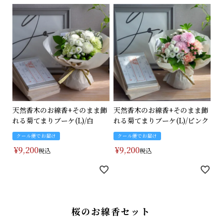
天然香木のお線香+そのまま飾
天然香木のお線香+そのまま飾
れる菊てまりブーケ(L)/白
れる菊てまりブーケ(L)/ピンク
クール便でお届け
クール便でお届け
¥
9,200
¥
9,200
税込
税込
桜のお線香セット