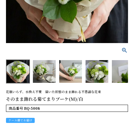
そのまま飾れる菊てまり
ブーケ(M)/白
¥4,400
(税込)
詳細を見る
花色で探す
花瓶いらず、水換え不要 届いた状態のまま飾れる不思議な花束
そのまま飾れる菊てまりブーケ(M)/白
シーンから探す
商品番号
BQ-5008
お供え
誕生日
クール便でお届け
記念日
開店祝い