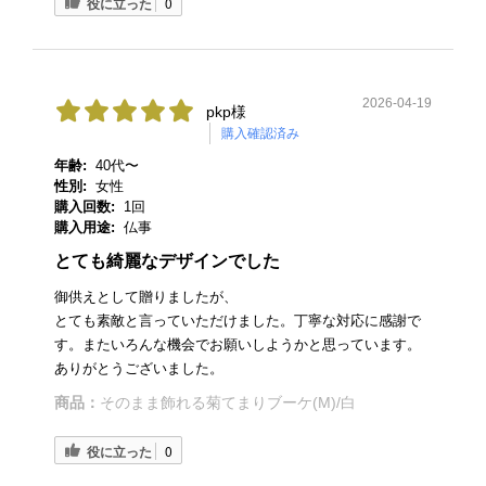
役に立った
0
2026-04-19
pkp様
購入確認済み
年齢:
40代〜
性別:
女性
購入回数:
1回
購入用途:
仏事
とても綺麗なデザインでした
御供えとして贈りましたが、
とても素敵と言っていただけました。丁寧な対応に感謝で
す。またいろんな機会でお願いしようかと思っています。
ありがとうございました。
商品：
そのまま飾れる菊てまりブーケ(M)/白
役に立った
0