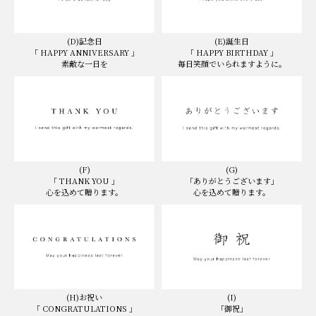
(D)記念日
(E)誕生日
「 HAPPY ANNIVERSARY 」
「 HAPPY BIRTHDAY 」
素敵な一日を
毎日笑顔でいられますように。
(F)
(G)
「 THANK YOU 」
「ありがとうございます」
心を込めて贈ります。
心を込めて贈ります。
(I)
(H)お祝い
「御祝」
「 CONGRATULATIONS 」