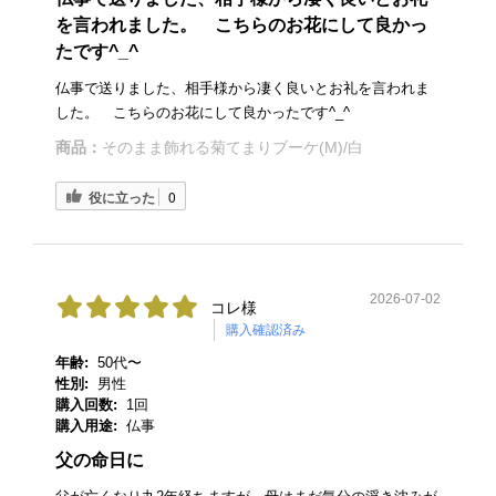
を言われました。 こちらのお花にして良かっ
たです^_^
仏事で送りました、相手様から凄く良いとお礼を言われま
した。 こちらのお花にして良かったです^_^
商品：
そのまま飾れる菊てまりブーケ(M)/白
役に立った
0
2026-07-02
コレ様
購入確認済み
年齢:
50代〜
性別:
男性
購入回数:
1回
購入用途:
仏事
父の命日に