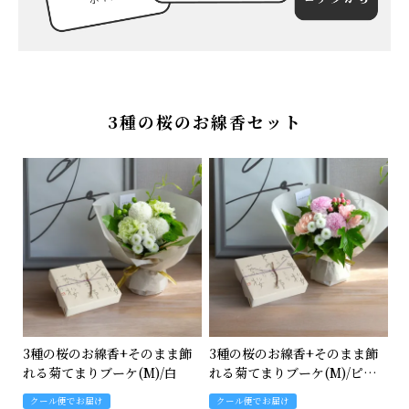
特集
About us
3種の桜のお線香セット
Q&A (よくあるご質問)
ポイントプレゼントページ
ギフトラッピング
メッセージカード
お問い合わせ
3種の桜のお線香+そのまま飾
3種の桜のお線香+そのまま飾
れる菊てまりブーケ(M)/白
れる菊てまりブーケ(M)/ピン
ク
クール便でお届け
クール便でお届け