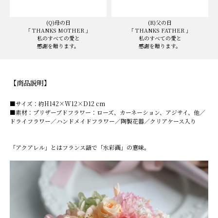
(Q)母の日
(R)父の日
「 THANKS MOTHER 」
「 THANKS FATHER 」
私のすべての愛と
私のすべての愛と
感謝を贈ります。
感謝を贈ります。
【商品説明】
■サイズ：約H142×W12×D12 cm
■素材：プリザーブドフラワー：ローズ、カーネーション、アジサイ、他／
ドライフラワー／ハンドメイドフラワー／陶製花器／クリアケース入り
「アクアレル」とはフランス語で「水彩画」の意味。