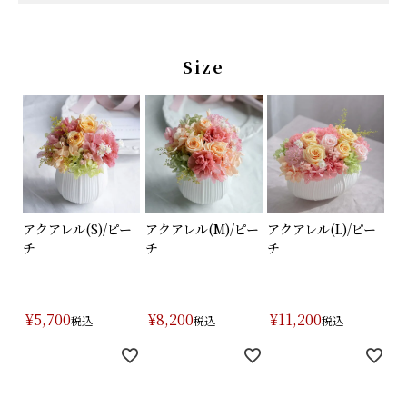
特集
Size
About us
Q&A (よくあるご質問)
ポイントプレゼントページ
ギフトラッピング
アクアレル(S)/ピー
アクアレル(M)/ピー
アクアレル(L)/ピー
チ
チ
チ
メッセージカード
お問い合わせ
¥
5,700
¥
8,200
¥
11,200
税込
税込
税込