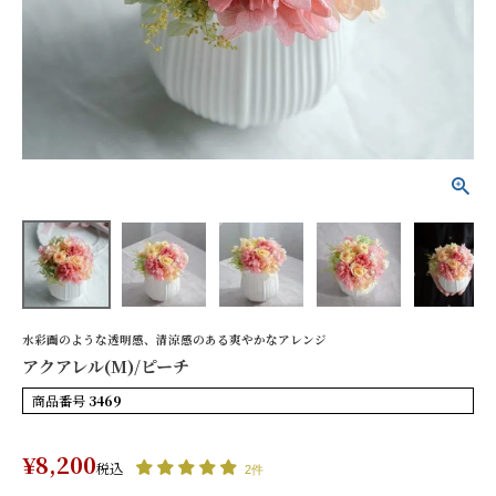
アクアレル(M)/ピーチ
¥8,200
(税込)
詳細を見る
花色で探す
水彩画のような透明感、清涼感のある爽やかなアレンジ
シーンから探す
アクアレル(M)/ピーチ
お供え
誕生日
商品番号
3469
記念日
開店祝い
¥
8,200
税込
2件
もっと見る