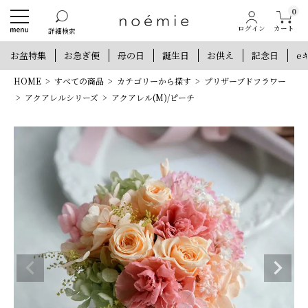
0
カート
ログイン
詳細検索
お盆特集
お急ぎ便
母の日
誕生日
お供え
記念日
e
HOME
すべての商品
カテゴリーから探す
プリザーブドフラワー
アクアレルシリーズ
アクアレル(M)/ピーチ
新規会員登録で300ポイントプレゼント
他にもお得な特典がいっぱい！
新規会員登録
ログイン