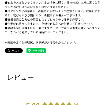
●お水をあげないでください。また湿気に弱く、湿度の高い場所に置くと花
びらが透けたようになりますのでご注意ください。
●エアコンなどの冷風が、直接あたらないようご注意ください。乾燥しすぎ
ると、花びらがひび割れたり、色褪せする場合がございます。
●直射日光は色あせの原因となってしまうので注意が必要です。
●色素が色移りしますので、衣類や布製品への付着にご注意ください。
●高温多湿の環境下に長く置きますと、カビや害虫の被害が考えられますの
で、なるべく乾燥している場所においてください。
水彩画のような透明感、清涼感がある爽やかなアレンジ。
レビュー
2件