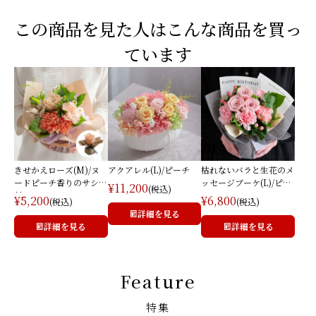
この商品を見た人はこんな商品を買っ
ています
きせかえローズ(M)/ヌ
アクアレル(L)/ピーチ
枯れないバラと生花のメ
ードピーチ香りのサシェ
ッセージブーケ(L)/ピン
¥11,200
(税込)
付
ク
¥5,200
¥6,800
(税込)
(税込)
詳細を見る
詳細を見る
詳細を見る
Feature
特集