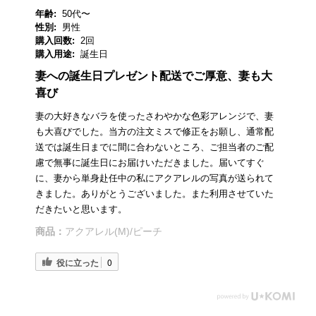
年齢:
50代〜
性別:
男性
購入回数:
2回
購入用途:
誕生日
妻への誕生日プレゼント配送でご厚意、妻も大
喜び
妻の大好きなバラを使ったさわやかな色彩アレンジで、妻
も大喜びでした。当方の注文ミスで修正をお願し、通常配
送では誕生日までに間に合わないところ、ご担当者のご配
慮で無事に誕生日にお届けいただきました。届いてすぐ
に、妻から単身赴任中の私にアクアレルの写真が送られて
きました。ありがとうございました。また利用させていた
だきたいと思います。
商品：
アクアレル(M)/ピーチ
役に立った
0