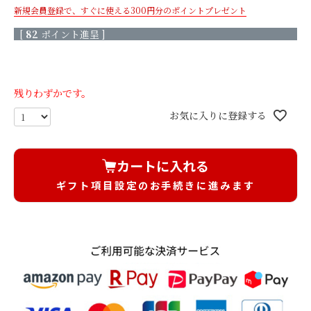
新規会員登録で、すぐに使える300円分のポイントプレゼント
生花×プリザ
[
82
ポイント進呈 ]
枯れないバラと生花の花束/
枯れないバラと生花の花束/
レッド
ピンク
残りわずかです。
枯れないバラと生花の花束/
きせかえローズ(ボルドー) 香
お気に入りに登録する
オレンジ
りのサシェ付き
きせかえローズ(エクリュ) 香
きせかえローズ(ヌードピー
りのサシェ付き
チ) 香りのサシェ付き
カートに入れる
もっと見る
ギフト項目設定のお手続きに進みます
そのまま飾れるブーケ(生花)
天然香木のお線香＆菊てま
天然香木のお線香＆菊てまり
りブーケ（L）セット/ 白
ブーケ（L）セット/ピンク
桜のお線香＆菊てまりブー
桜のお線香＆菊てまりブーケ
ケ（L）セット/ 白
（L）セット/ピンク