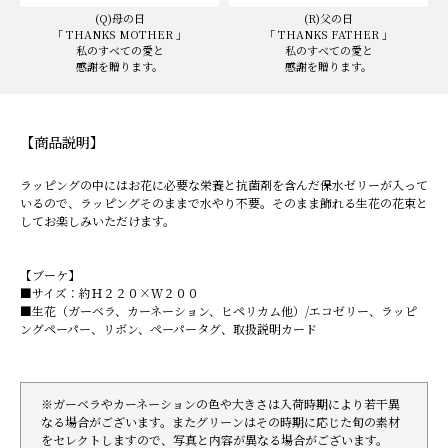
(Q)母の日
(R)父の日
「 THANKS MOTHER 」
「 THANKS FATHER 」
私のすべての愛と
私のすべての愛と
感謝を贈ります。
感謝を贈ります。
【商品説明】
ラッピングの中にはお花に必要な栄養と抗菌剤を含んだ保水ゼリーが入って
いるので、ラッピングそのままで水やり不要。そのまま飾れる生花の花束と
してお楽しみいただけます。
【ブーケ】
■サイズ：約Ｈ２２０×Ｗ２００
■生花（ガーベラ、カーネーション、ヒペリカム他）/エコゼリー、ラッピ
ングペーパー、リボン、ペーパータグ、取扱説明カード
※ガーベラやカーネーションの色や大きさは入荷時期により若干異
なる場合がございます。またグリーンはその時期に応じた旬の素材
をセレクトしますので、写真と内容が異なる場合がございます。