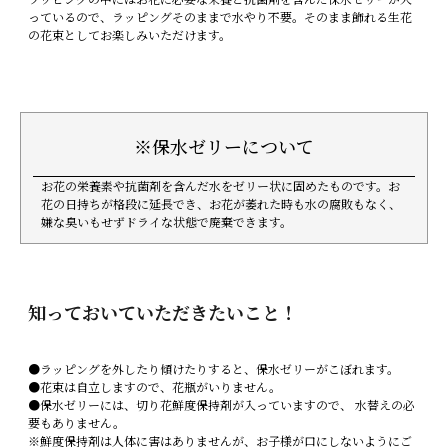
っているので、ラッピングそのままで水やり不要。そのまま飾れる生花
の花束としてお楽しみいただけます。
※保水ゼリーについて
お花の栄養素や抗菌剤を含んだ水をゼリー状に固めたものです。お
花の日持ちが格段に延長でき、お花が萎れた時も水の腐敗もなく、
嫌な臭いもせずドライな状態で廃棄できます。
知っておいていただきたいこと！
●ラッピングを外したり傾けたりすると、保水ゼリーがこぼれます。
●花束は自立しますので、花瓶がいりません。
●保水ゼリーには、切り花鮮度保持剤が入っていますので、 水替えの必
要もありません。
※鮮度保持剤は人体に害はありませんが、お子様が口にしないようにご