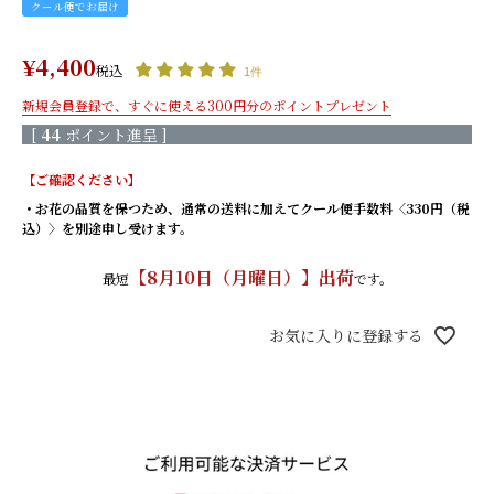
クール便でお届け
もっと見る
¥
4,400
税込
生花×プリザ
1件
新規会員登録で、すぐに使える300円分のポイントプレゼント
[
44
ポイント進呈 ]
枯れないバラと生花の花束/
枯れないバラと生花の花束/
レッド
ピンク
【ご確認ください】
枯れないバラと生花の花束/
きせかえローズ(ボルドー) 香
・お花の品質を保つため、通常の送料に加えてクール便手数料〈330円（税
オレンジ
りのサシェ付き
込）〉を別途申し受けます。
きせかえローズ(エクリュ) 香
きせかえローズ(ヌードピー
りのサシェ付き
チ) 香りのサシェ付き
【
8月10日（月曜日）
】出荷
最短
です。
もっと見る
お気に入りに登録する
そのまま飾れるブーケ(生花)
天然香木のお線香＆菊てま
天然香木のお線香＆菊てまり
りブーケ（L）セット/ 白
ブーケ（L）セット/ピンク
桜のお線香＆菊てまりブー
桜のお線香＆菊てまりブーケ
ケ（L）セット/ 白
（L）セット/ピンク