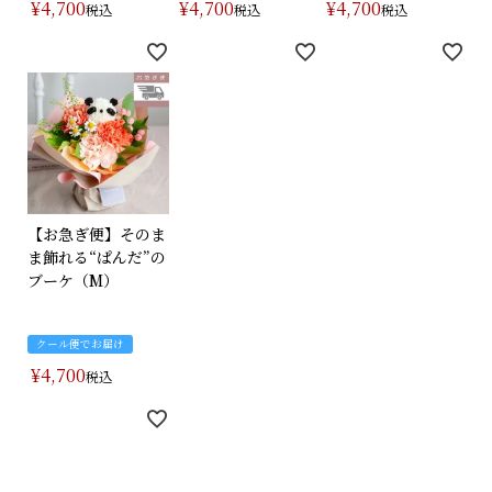
¥
4,700
¥
4,700
¥
4,700
税込
税込
税込
【お急ぎ便】そのま
ま飾れる“ぱんだ”の
ブーケ（M）
クール便でお届け
¥
4,700
税込