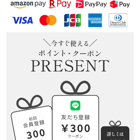
そのまま飾れる“こねこ”の
そのまま飾れる“こいぬ”のブ
ブーケ(M)
ーケ(M)
そのまま飾れる“うさぎ”の
そのまま飾れる“ぱんだ”のブ
ブーケ(M)
ーケ(M)
小さな花束の詰め合わせ(5個
入)追加可能
もっと見る
プリザーブドフラワー
ウッドフレーム
ガラスドーム
陶器アレンジ
もっと見る
すべての商品