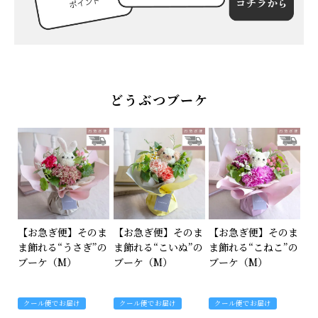
特集
About us
どうぶつブーケ
Q&A (よくあるご質問)
ポイントプレゼントページ
ギフトラッピング
メッセージカード
【お急ぎ便】そのま
【お急ぎ便】そのま
【お急ぎ便】そのま
お問い合わせ
ま飾れる“うさぎ”の
ま飾れる“こいぬ”の
ま飾れる“こねこ”の
ブーケ（M）
ブーケ（M）
ブーケ（M）
クール便でお届け
クール便でお届け
クール便でお届け