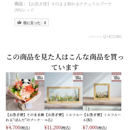
商品：
【お急ぎ便】そのまま飾れるナチュラルブーケ
(M)/レッド
役に立った
0
この商品を見た人はこんな商品を買っ
ています
【お急ぎ便】そのまま飾
【お急ぎ便】ミルフルー
【お急ぎ便】ミルフルー
れる“ぱんだ”のブーケ
ル(L)
ル(M)
（M）
¥4,700
¥11,200
¥7,000
(税込)
(税込)
(税込)