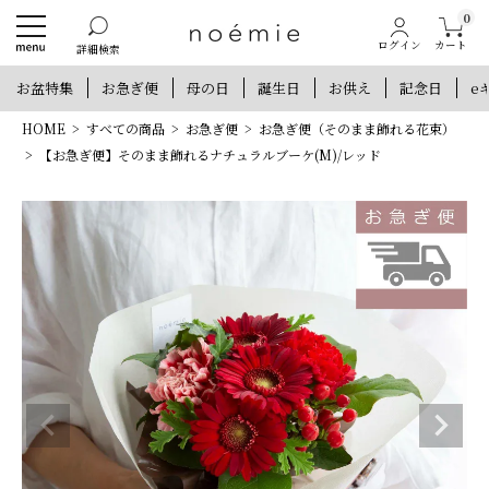
0
カート
ログイン
詳細検索
お盆特集
お急ぎ便
母の日
誕生日
お供え
記念日
e
HOME
すべての商品
お急ぎ便
お急ぎ便（そのまま飾れる花束）
【お急ぎ便】そのまま飾れるナチュラルブーケ(M)/レッド
新規会員登録で300ポイントプレゼント
他にもお得な特典がいっぱい！
新規会員登録
ログイン