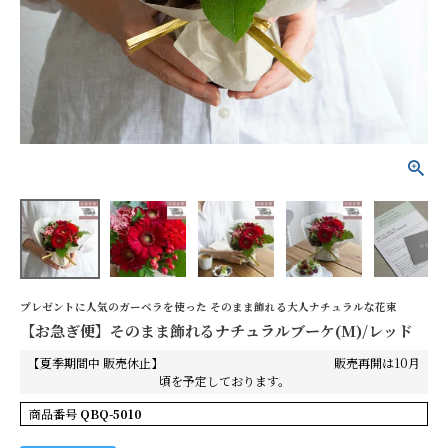
【お急ぎ便】そのまま飾
れるナチュラルブーケ
(M)/レッド
¥4,400
(税込)
詳細を見る
花色で探す
プレゼントに人気のガーベラを使った そのまま飾れる大人ナチュラルな花束
【お急ぎ便】そのまま飾れるナチュラルブーケ(M)/レッド
シーンから探す
【夏季期間中 販売休止】 販売再開は10月
お供え
誕生日
頃を予定しております。
商品番号
QBQ-5010
記念日
開店祝い