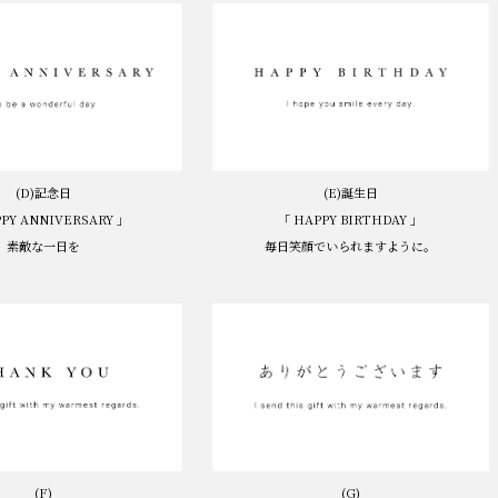
(D)記念日
(E)誕生日
PY ANNIVERSARY 」
「 HAPPY BIRTHDAY 」
素敵な一日を
毎日笑顔でいられますように。
(F)
(G)