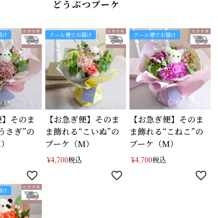
どうぶつブーケ
届け
クール便でお届け
クール便でお届け
便】そのま
【お急ぎ便】そのま
【お急ぎ便】そのま
うさぎ”の
ま飾れる“こいぬ”の
ま飾れる“こねこ”の
M）
ブーケ（M）
ブーケ（M）
税込
税込
¥
4,700
¥
4,700
届け