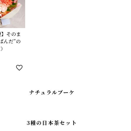
便】そのま
ぱんだ”の
M）
ナチュラルブーケ
3種の日本茶セット