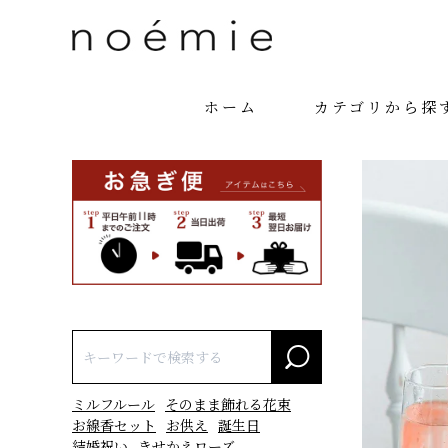
ホーム
カテゴリから探
ミルフルール
そのまま飾れる花束
お線香セット
お供え
誕生日
結婚祝い
きせかえローズ