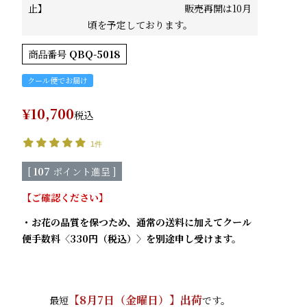
止】 販売再開は10月
頃を予定しております。
商品番号
QBQ-5018
クール便でお届け
¥
10,700
税込
1件
[
107
ポイント進呈 ]
【ご確認ください】
・お花の品質を保つため、通常の送料に加えてクール
便手数料〈330円（税込）〉を別途申し受けます。
【
8月7日（金曜日）
】出荷
最短
です。