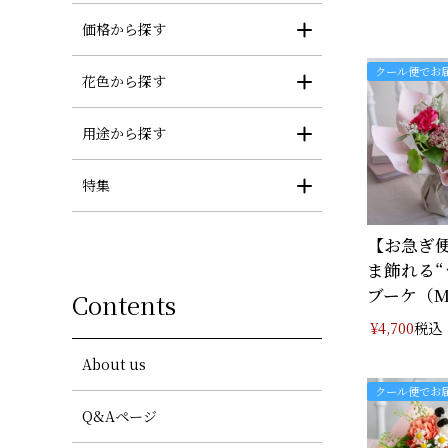
価格から探す
クール便でお
花色から探す
用途から探す
特集
【お急ぎ
ま飾れる“
ブーケ（
Contents
税込
¥
4,700
About us
クール便でお
Q&Aページ