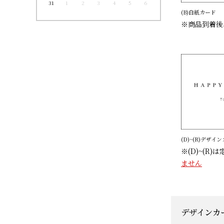
31
1
2
3
4
5
6
(B)白紙カード
※商品到着後
(D)~(R)デザイ
※(D)~(R
ません
デザインカー