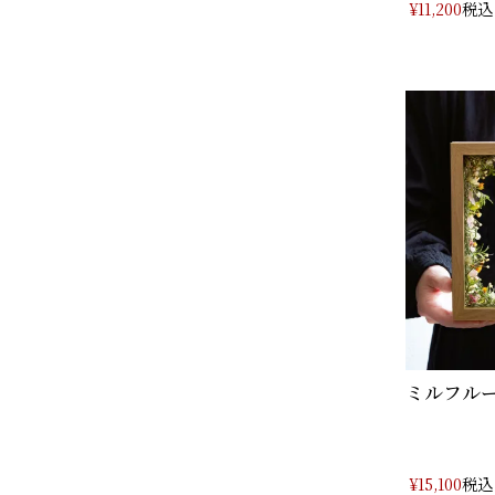
税込
¥
11,200
ミルフルー
税込
¥
15,100