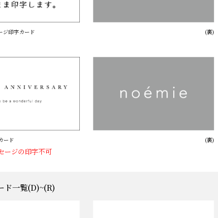
セージ印字カード
(裏)
ンカード
(裏)
セージの印字不可
ド一覧(D)~(R)