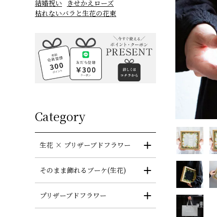
結婚祝い
きせかえローズ
枯れないバラと生花の花束
Category
生花 × プリザーブドフラワー
そのまま飾れるブーケ(生花)
プリザーブドフラワー