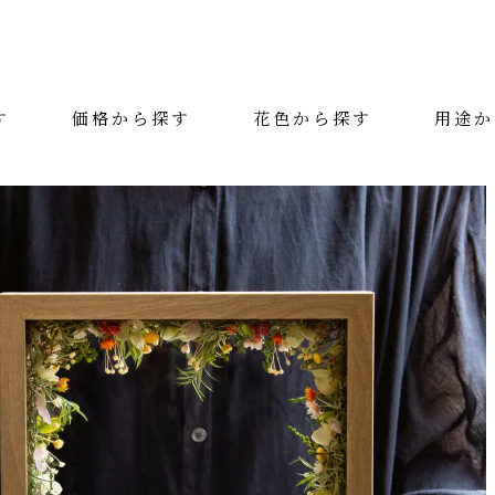
す
価格から探す
花色から探す
用途か
絞り込み検索
カテゴリー
花色
用途
価格（税抜）