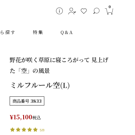
0
ら探す
特集
Q&A
野花が咲く草原に寝ころがって 見上げ
た「空」の風景
ミルフルール空(L)
商品番号
3833
～
¥
15,100
税込
5件
検索