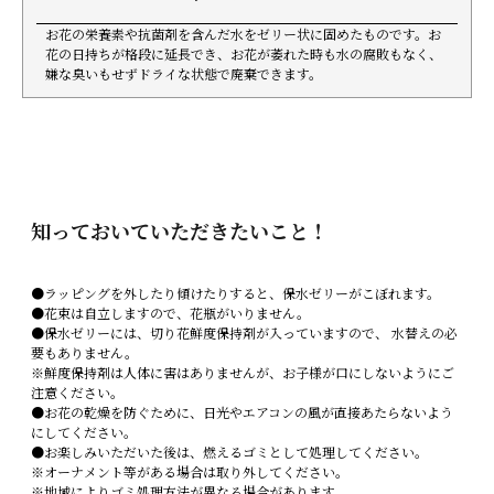
お花の栄養素や抗菌剤を含んだ水をゼリー状に固めたものです。お
花の日持ちが格段に延長でき、お花が萎れた時も水の腐敗もなく、
嫌な臭いもせずドライな状態で廃棄できます。
知っておいていただきたいこと！
●ラッピングを外したり傾けたりすると、保水ゼリーがこぼれます。
●花束は自立しますので、花瓶がいりません。
●保水ゼリーには、切り花鮮度保持剤が入っていますので、 水替えの必
要もありません。
※鮮度保持剤は人体に害はありませんが、お子様が口にしないようにご
注意ください。
●お花の乾燥を防ぐために、日光やエアコンの風が直接あたらないよう
にしてください。
●お楽しみいただいた後は、燃えるゴミとして処理してください。
※オーナメント等がある場合は取り外してください。
※地域によりゴミ処理方法が異なる場合があります。