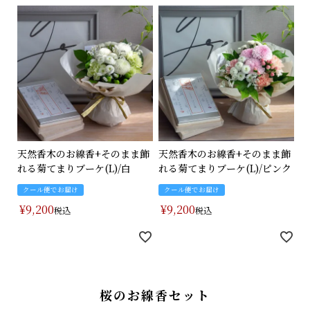
天然香木のお線香+そのまま飾
天然香木のお線香+そのまま飾
れる菊てまりブーケ(L)/白
れる菊てまりブーケ(L)/ピンク
クール便でお届け
クール便でお届け
¥
9,200
¥
9,200
税込
税込
桜のお線香セット