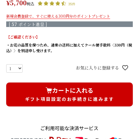
¥
5,700
税込
もっと見る
35件
新規会員登録で、すぐに使える300円分のポイントプレゼント
生花×プリザ
[
57
ポイント進呈 ]
【ご確認ください】
枯れないバラと生花の花束/
枯れないバラと生花の花束/
・お花の品質を保つため、通常の送料に加えてクール便手数料〈330円（税
レッド
ピンク
込）〉を別途申し受けます。
枯れないバラと生花の花束/
きせかえローズ(ボルドー) 香
オレンジ
りのサシェ付き
お気に入りに登録する
きせかえローズ(エクリュ) 香
きせかえローズ(ヌードピー
りのサシェ付き
チ) 香りのサシェ付き
もっと見る
カートに入れる
そのまま飾れるブーケ(生花)
ギフト項目設定のお手続きに進みます
天然香木のお線香＆菊てま
天然香木のお線香＆菊てまり
りブーケ（L）セット/ 白
ブーケ（L）セット/ピンク
桜のお線香＆菊てまりブー
桜のお線香＆菊てまりブーケ
ケ（L）セット/ 白
（L）セット/ピンク