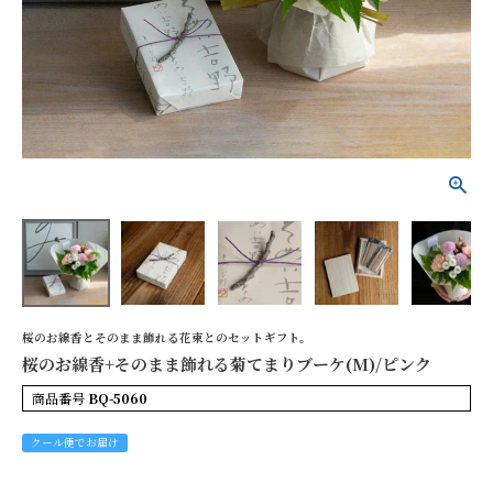
桜のお線香+そのまま飾
れる菊てまりブーケ
(M)/ピンク
¥5,700
(税込)
詳細を見る
花色で探す
桜のお線香とそのまま飾れる花束とのセットギフト。
桜のお線香+そのまま飾れる菊てまりブーケ(M)/ピンク
シーンから探す
商品番号
BQ-5060
お供え
誕生日
クール便でお届け
記念日
開店祝い