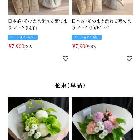
日本茶+そのまま飾れる菊てま
日本茶+そのまま飾れる菊てま
りブーケ(L)/白
りブーケ(L)/ピンク
クール便でお届け
クール便でお届け
¥
7,900
¥
7,900
税込
税込
花束(単品)