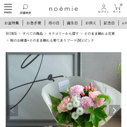
0
カート
ログイン
詳細検索
お盆特集
お急ぎ便
母の日
誕生日
お供え
記念日
e
HOME
すべての商品
カテゴリーから探す
そのまま飾れる花束
桜のお線香+そのまま飾れる菊てまりブーケ(M)/ピンク
新規会員登録で300ポイントプレゼント
他にもお得な特典がいっぱい！
新規会員登録
ログイン