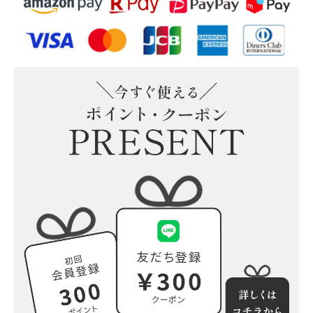
そのまま飾れる“こねこ”の
そのまま飾れる“こいぬ”のブ
ブーケ(M)
ーケ(M)
そのまま飾れる“うさぎ”の
そのまま飾れる“ぱんだ”のブ
ブーケ(M)
ーケ(M)
小さな花束の詰め合わせ(5個
入)追加可能
もっと見る
プリザーブドフラワー
ウッドフレーム
ガラスドーム
陶器アレンジ
もっと見る
すべての商品