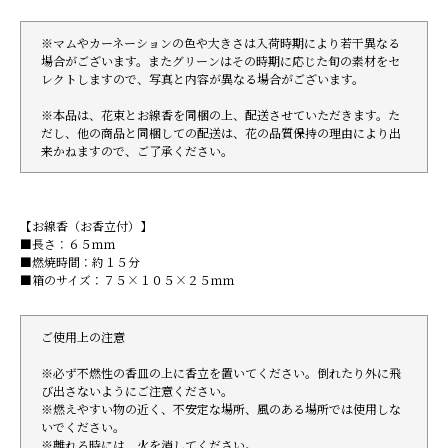
※マムやカーネーションの色や大きさは入荷時期により若干異なる
場合がございます。またグリーンはその時期に応じた旬の素材をセ
レクトしますので、写真と内容が異なる場合がございます。
※本品は、花束とお線香を同梱の上、配送させていただきます。た
だし、他の商品と同梱しての配送は、花の品質保持の理由により出
来かねますので、ご了承ください。
【お線香（お香立付）】
■長さ：６５ｍｍ
■燃焼時間：約１５分
■箱のサイズ：７５×１０５×２５ｍｍ
ご使用上の注意
※必ず不燃性の香皿の上に香立を置いてください。倒れたり外に飛
び出さないようにご注意ください。
※燃えやすい物の近く、不安定な場所、風のある場所では使用しな
いでください。
※離れる時には、火を消してください。