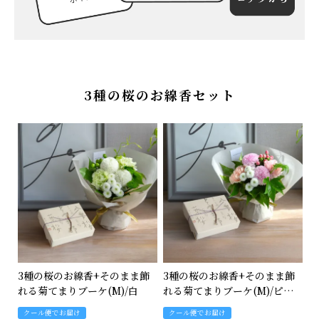
特集
About us
3種の桜のお線香セット
Q&A (よくあるご質問)
ポイントプレゼントページ
ギフトラッピング
メッセージカード
お問い合わせ
3種の桜のお線香+そのまま飾
3種の桜のお線香+そのまま飾
れる菊てまりブーケ(M)/白
れる菊てまりブーケ(M)/ピン
ク
クール便でお届け
クール便でお届け